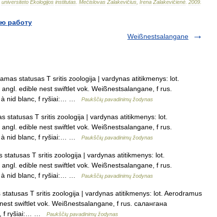
universiteto
Ekologijos
institutas
.
Mečislovas
Žalakevičius
,
Irena
Žalakevičienė
.
2009
.
ю работу
Weißnestsalangane
as statusas T sritis zoologija | vardynas atitikmenys: lot.
ngl. edible nest swiftlet vok. Weißnestsalangane, f rus.
à nid blanc, f ryšiai:… …
Paukščių pavadinimų žodynas
tatusas T sritis zoologija | vardynas atitikmenys: lot.
ngl. edible nest swiftlet vok. Weißnestsalangane, f rus.
à nid blanc, f ryšiai:… …
Paukščių pavadinimų žodynas
atusas T sritis zoologija | vardynas atitikmenys: lot.
ngl. edible nest swiftlet vok. Weißnestsalangane, f rus.
à nid blanc, f ryšiai:… …
Paukščių pavadinimų žodynas
atusas T sritis zoologija | vardynas atitikmenys: lot. Aerodramus
 nest swiftlet vok. Weißnestsalangane, f rus. салангана
c, f ryšiai:… …
Paukščių pavadinimų žodynas