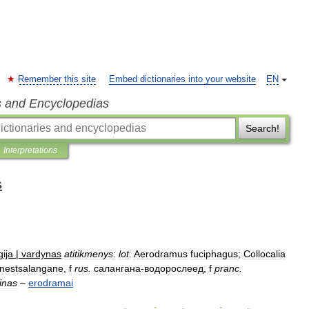
Remember this site
Embed dictionaries into your website
EN
s and Encyclopedias
Search!
Interpretations
s
gija
|
vardynas
atitikmenys
:
lot
.
Aerodramus
fuciphagus
;
Collocalia
nestsalangane
,
f
rus
.
салангана
-
водорослеед
,
f
pranc
.
inas
–
erodramai