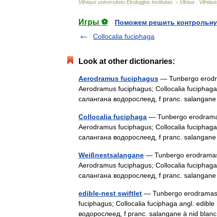
Vilniaus
universiteto
Ekologijos
institutas
. –
Vilnius
:
Vilniaus
Игры ⚽
Поможем решить контрольну
Collocalia fuciphaga
Look at other dictionaries:
Aerodramus fuciphagus
— Tunbergo erodram
Aerodramus fuciphagus; Collocalia fuciphaga a
салангана водорослеед, f pranc. salangane 
Collocalia fuciphaga
— Tunbergo erodramas s
Aerodramus fuciphagus; Collocalia fuciphaga a
салангана водорослеед, f pranc. salangane 
Weißnestsalangane
— Tunbergo erodramas st
Aerodramus fuciphagus; Collocalia fuciphaga a
салангана водорослеед, f pranc. salangane 
edible-nest swiftlet
— Tunbergo erodramas st
fuciphagus; Collocalia fuciphaga angl. edible
водорослеед, f pranc. salangane à nid blan