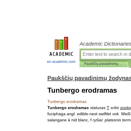
Academic Dictionarie
en-academic.com
Paukščių pavadinimų žodynas
Paukščių pavadinimų žodyna
Tunbergo erodramas
Tunbergo
erodramas
Tunbergo
erodramas
statusas
T
sritis
zoolo
fuciphaga
angl
.
edible
-
nest
swiftlet
vok
.
Weiß
salangane
à
nid
blanc
,
f
ryšiai
:
platesnis
term