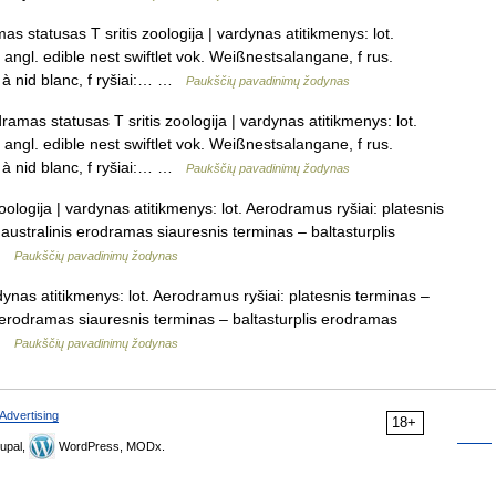
statusas T sritis zoologija | vardynas atitikmenys: lot.
ngl. edible nest swiftlet vok. Weißnestsalangane, f rus.
à nid blanc, f ryšiai:… …
Paukščių pavadinimų žodynas
mas statusas T sritis zoologija | vardynas atitikmenys: lot.
ngl. edible nest swiftlet vok. Weißnestsalangane, f rus.
à nid blanc, f ryšiai:… …
Paukščių pavadinimų žodynas
ologija | vardynas atitikmenys: lot. Aerodramus ryšiai: platesnis
australinis erodramas siauresnis terminas – baltasturplis
 …
Paukščių pavadinimų žodynas
dynas atitikmenys: lot. Aerodramus ryšiai: platesnis terminas –
 erodramas siauresnis terminas – baltasturplis erodramas
 …
Paukščių pavadinimų žodynas
Advertising
18+
upal,
WordPress, MODx.