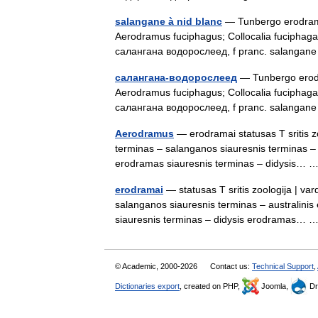
salangane à nid blanc
— Tunbergo erodramas 
Aerodramus fuciphagus; Collocalia fuciphaga a
салангана водорослеед, f pranc. salangane 
салангана-водорослеед
— Tunbergo erodra
Aerodramus fuciphagus; Collocalia fuciphaga a
салангана водорослеед, f pranc. salangane 
Aerodramus
— erodramai statusas T sritis zo
terminas – salanganos siauresnis terminas – 
erodramas siauresnis terminas – didysis…
erodramai
— statusas T sritis zoologija | var
salanganos siauresnis terminas – australinis
siauresnis terminas – didysis erodramas…
© Academic, 2000-2026
Contact us:
Technical Support
,
Dictionaries export
, created on PHP,
Joomla,
Dr